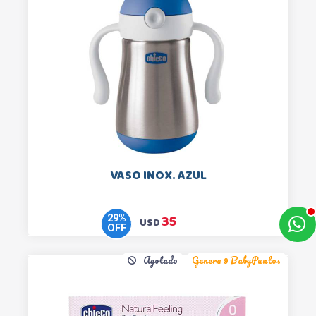
VASO INOX. AZUL
35
29
%
USD
OFF
a
e
Agotado
Genera 9 BabyPuntos
t
e