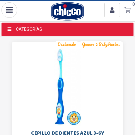
Usuario
0
Ingresar con Facebook
CATEGORÍAS
o
Destacado
Genera 2 BabyPuntos
Recordar datos
INGRESAR
Olvidé mi clave
Registro
CEPILLO DE DIENTES AZUL 3-6Y