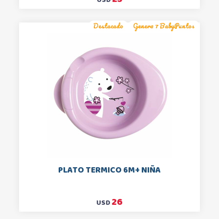
Destacado
Genera 7 BabyPuntos
PLATO TERMICO 6M+ NIÑA
26
USD