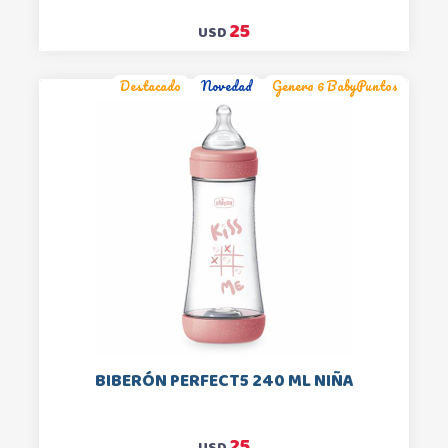
25
USD
Destacado
Novedad
Genera 6 BabyPuntos
BIBERÓN PERFECT5 240 ML NIÑA
25
USD