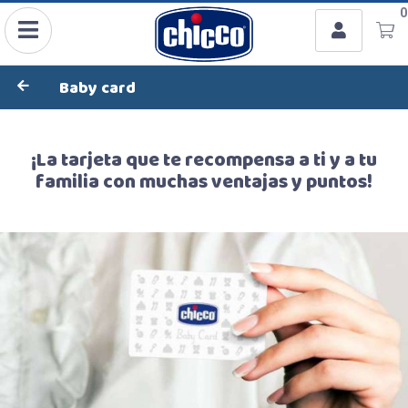
Usuario
0
Ingresar con Facebook
Baby card
o
¡La tarjeta que te recompensa a ti y a tu
familia con muchas ventajas y puntos!
Recordar datos
INGRESAR
Olvidé mi clave
Registro