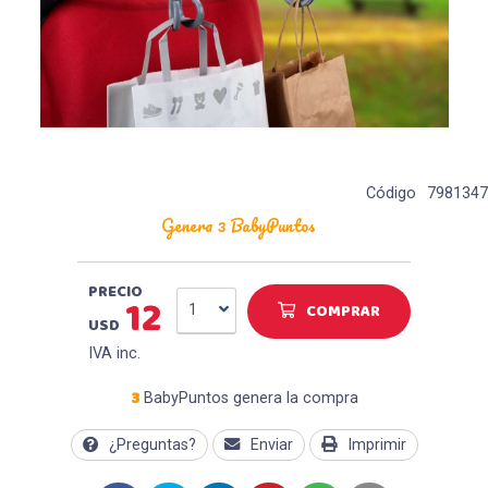
Código
7981347
Genera 3 BabyPuntos
PRECIO
12
COMPRAR
1
USD
IVA inc.
3
BabyPuntos genera la compra
¿Preguntas?
Enviar
Imprimir