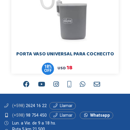
PORTA VASO UNIVERSAL PARA COCHECITO
18
18
%
USD
OFF
(+598)
2624 16 22
Llamar
(+598)
98 754 450
Llamar
Whatsapp
Lun. a Vie. de 9 a 18 hs.
Ruta 5 km 21.500