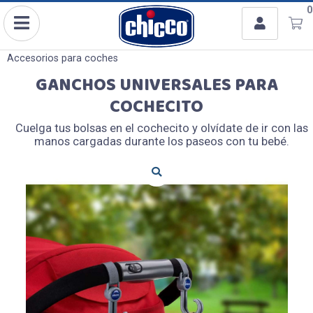
Usuario
0
Enviar a email
Para
Ingresar con Facebook
Accesorios para coches
GANCHOS UNIVERSALES PARA
o
COCHECITO
Mensaje
Cuelga tus bolsas en el cochecito y olvídate de ir con las
manos cargadas durante los paseos con tu bebé.
Recordar datos
INGRESAR
Olvidé mi clave
Registro