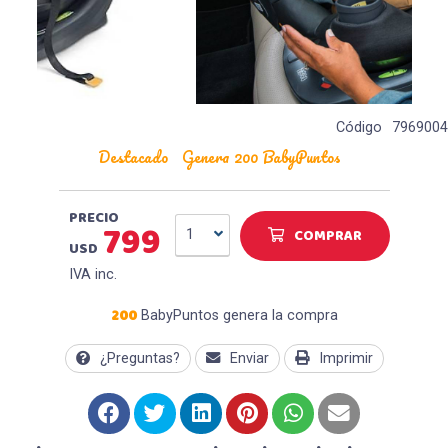
Código
7969004
Destacado
Genera 200 BabyPuntos
PRECIO
799
COMPRAR
1
USD
IVA inc.
200
BabyPuntos genera la compra
¿Preguntas?
Enviar
Imprimir