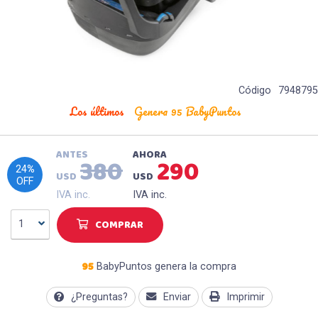
Código
7948795
Los últimos
Genera 95 BabyPuntos
ANTES
AHORA
380
290
24
%
USD
USD
OFF
IVA inc.
IVA inc.
COMPRAR
1
95
BabyPuntos genera la compra
¿Preguntas?
Enviar
Imprimir