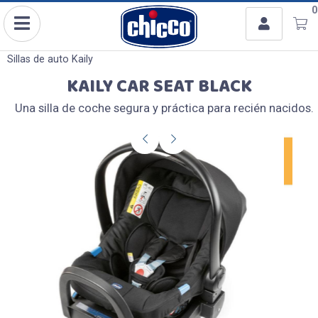
Usuario
0
Enviar a email
Para
Ingresar con Facebook
Sillas de auto
Kaily
KAILY CAR SEAT BLACK
o
Mensaje
Una silla de coche segura y práctica para recién nacidos.
Recordar datos
INGRESAR
Olvidé mi clave
Registro