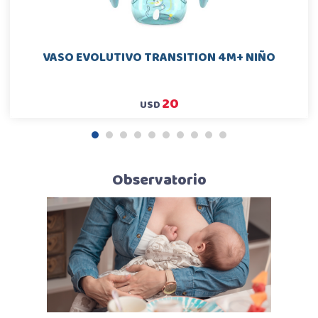
VASO EVOLUTIVO TRANSITION 4M+ NIÑO
20
USD
1
2
3
4
5
6
7
8
9
10
Observatorio