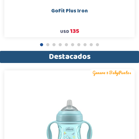
GoFit Plus Iron
135
USD
1
2
3
4
5
6
7
8
9
10
Destacados
Genera 5 BabyPuntos