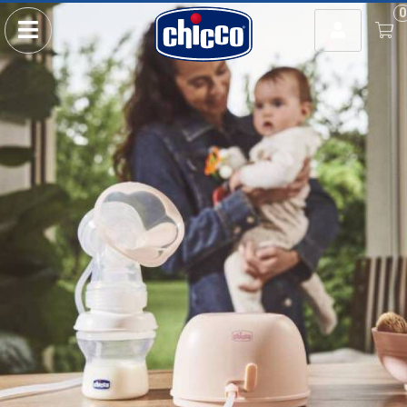
Usuario
0
Ingresar con Facebook
o
Recordar datos
INGRESAR
Olvidé mi clave
Registro