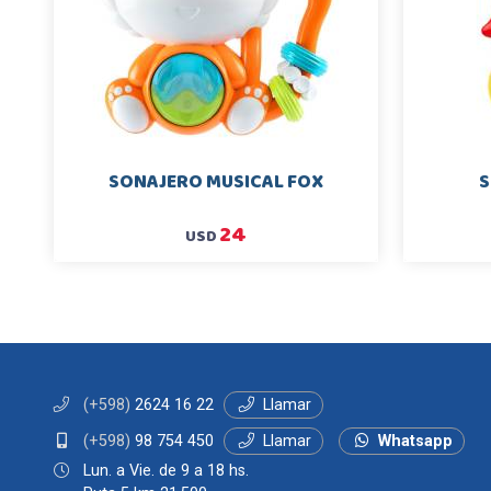
SONAJERO MUSICAL FOX
S
24
USD
(+598)
2624 16 22
Llamar
(+598)
98 754 450
Llamar
Whatsapp
Lun. a Vie. de 9 a 18 hs.