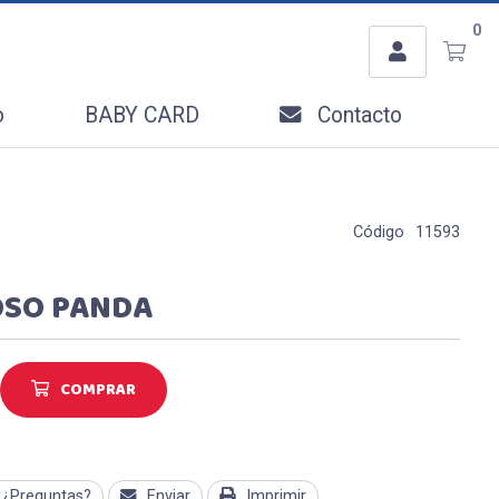
Usuario
0
Ingresar con Facebook
o
BABY CARD
Contacto
o
Código
11593
OSO PANDA
Recordar datos
INGRESAR
COMPRAR
Olvidé mi clave
Registro
¿Preguntas?
Enviar
Imprimir