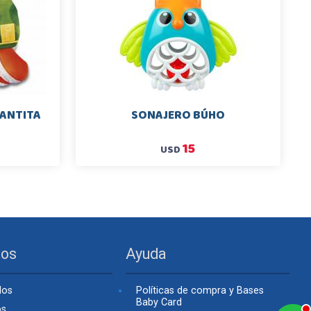
MANTITA
SONAJERO BÚHO
15
USD
tos
Ayuda
dos
Políticas de compra y Bases
Baby Card
os