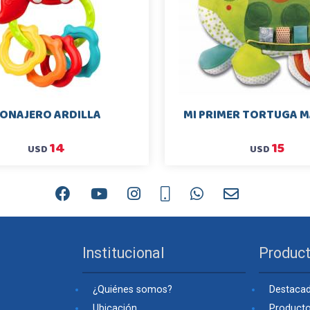
ONAJERO ARDILLA
MI PRIMER TORTUGA 
14
15
USD
USD
Institucional
Produc
¿Quiénes somos?
Destaca
Ubicación
Product