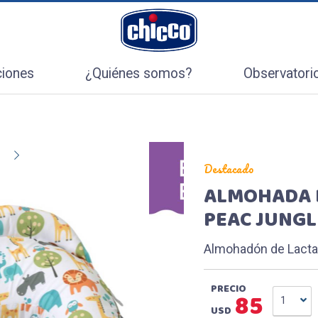
l
ciones
¿Quiénes somos?
Observatori
Destacado
ALMOHADA 
PEAC JUNGL
Almohadón de Lactan
PRECIO
85
1
USD