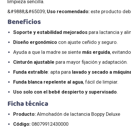
limpieza sencilla.
&#9888;&#65039;
Uso recomendado:
este producto debe
Beneficios
Soporte y estabilidad mejorados
para lactancia y al
Diseño ergonómico
con ajuste ceñido y seguro.
Ayuda a que la madre se siente
más erguida
, evitand
Cinturón ajustable
para mayor fijación y adaptación.
Funda extraíble
: apta para
lavado y secado a máquin
Funda blanca repelente al agua
, fácil de limpiar.
Uso solo con el bebé despierto y supervisado
.
Ficha técnica
Producto:
Almohadón de lactancia Boppy Deluxe
Código:
08079912430000