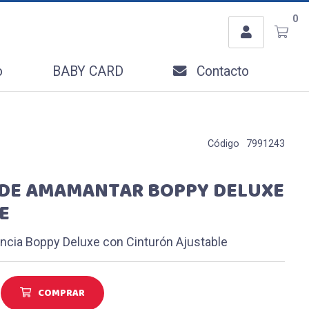
Usuario
0
Ingresar con Facebook
o
BABY CARD
Contacto
o
Código
7991243
DE AMAMANTAR BOPPY DELUXE
Recordar datos
E
INGRESAR
cia Boppy Deluxe con Cinturón Ajustable
Olvidé mi clave
Registro
COMPRAR