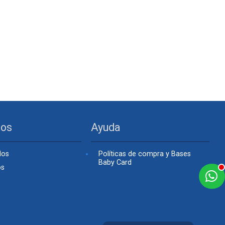
tos
Ayuda
dos
Políticas de compra y Bases
Baby Card
os
a
e
t
e