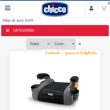
Usuario
0
Ingresar con Facebook
Sillas de auto
GoFit
o
CATEGORÍAS
Destacado
Genera 24 BabyPuntos
Recordar datos
INGRESAR
Olvidé mi clave
Registro