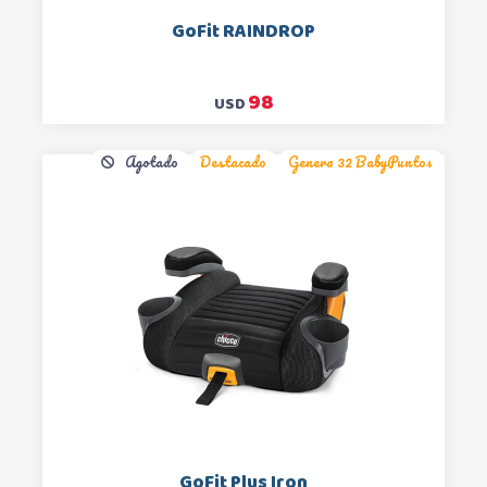
GoFit RAINDROP
98
USD
Agotado
Destacado
Genera 32 BabyPuntos
GoFit Plus Iron