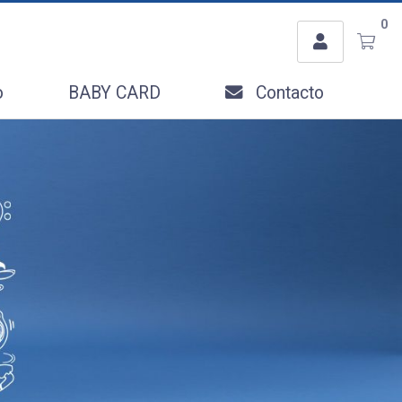
Usuario
0
Ingresar con Facebook
o
BABY CARD
Contacto
o
Recordar datos
INGRESAR
Olvidé mi clave
Registro