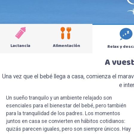
Lactancia
Alimentación
Relax y des
A vuest
Una vez que el bebé llega a casa, comienza el maravi
e int
Un sueño tranquilo y un ambiente relajado son
hábitos e instintos naturales que ayudan al bebé a
dormir tranquilo y más relajado. Descubre todos los
esenciales para el bienestar del bebé, pero también
calmarse. Que el bebé succione es un acto
productos que Chicco ha diseñado para dormir bien y
para la tranquilidad de los padres. Los momentos
espontáneo que promueve la relajación y es muy
juntos en casa se convierten en hábitos cotidianos:
importante para el correcto desarrollo de la boca.
quizás parecen iguales, pero son siempre únicos. Hay
Incluso la proximidad con mamá y papá ayuda al bebé a