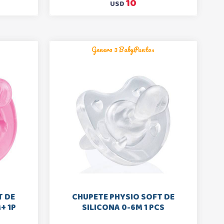
10
USD
Genera 3 BabyPuntos
T DE
CHUPETE PHYSIO SOFT DE
+ 1P
SILICONA 0-6M 1 PCS