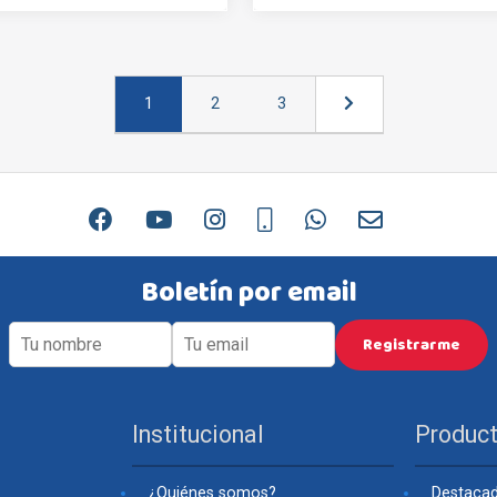
1
2
3
Boletín por email
Institucional
Produc
¿Quiénes somos?
Destaca