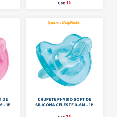
11
USD
Genera 3 BabyPuntos
T DE
CHUPETE PHYSIO SOFT DE
 - 1P
SILICONA CELESTE 0-6M - 1P
11
USD