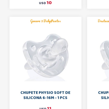
10
USD
Genera 3 BabyPuntos
Destac
CHUPETE PHYSIO SOFT DE
CHUP
SILICONA 6-16M - 1 PCS
SIL
11
USD