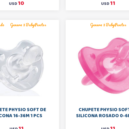
10
11
USD
USD
ado
Genera 3 BabyPuntos
Genera 3 BabyPuntos
ETE PHYSIO SOFT DE
CHUPETE PHYSIO SOF
ICONA 16-36M 1 PCS
SILICONA ROSADO 0-6M
11
11
USD
USD