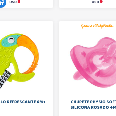
8
9
0
%
USD
USD
FF
Genera 2 BabyPuntos
LO REFRESCANTE 6M+
CHUPETE PHYSIO SOF
SILICONA ROSADO 4M