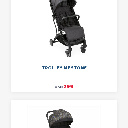
TROLLEY ME STONE
299
USD