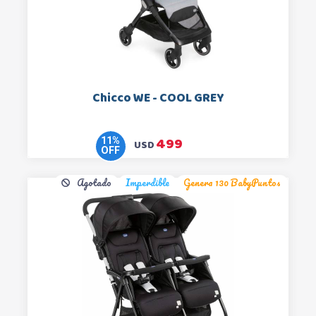
Chicco WE - COOL GREY
499
11
%
USD
OFF
Agotado
Imperdible
Genera 130 BabyPuntos