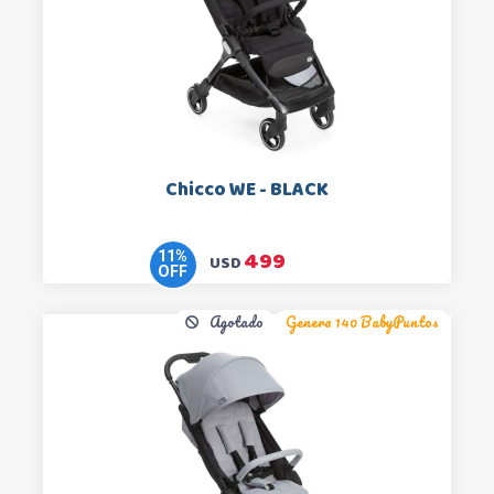
Chicco WE - BLACK
499
11
%
USD
OFF
Agotado
Genera 140 BabyPuntos