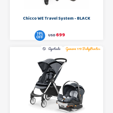
Chicco WE Travel System - BLACK
699
19
%
USD
OFF
Agotado
Genera 179 BabyPuntos