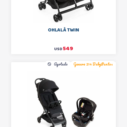
OHLALÀ TWIN
549
USD
Agotado
Genera 214 BabyPuntos