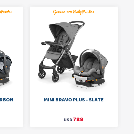
yPuntos
Genera 179 BabyPuntos
ARBON
MINI BRAVO PLUS - SLATE
789
USD