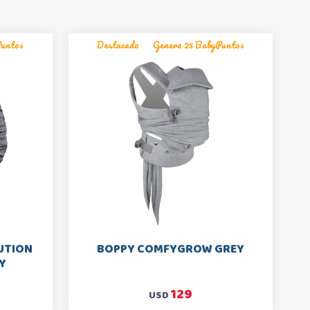
Puntos
Destacado
Genera 25 BabyPuntos
UTION
BOPPY COMFYGROW GREY
Y
129
USD