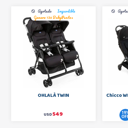
Agotado
Imperdible
Agota
Genera 130 BabyPuntos
OHLALÀ TWIN
Chicco W
549
19
USD
OF