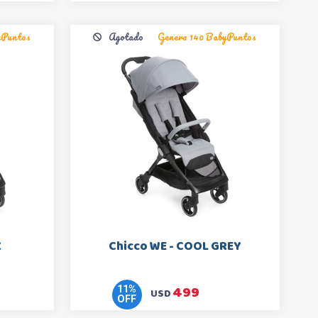
yPuntos
Agotado
Genera 140 BabyPuntos
K
Chicco WE - COOL GREY
499
11
%
USD
OFF