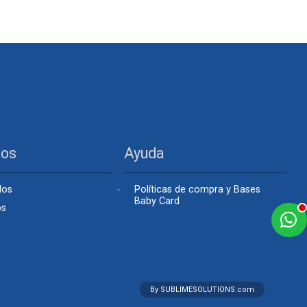
tos
Ayuda
dos
Políticas de compra y Bases
Baby Card
os
a
e
t
e
By SUBLIMESOLUTIONS.com