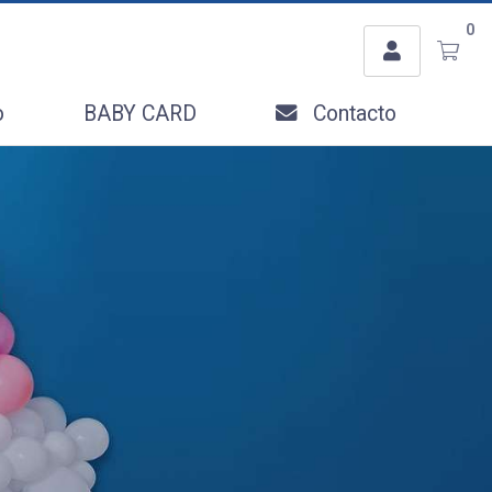
Usuario
0
Ingresar con Facebook
o
BABY CARD
Contacto
o
Recordar datos
INGRESAR
Olvidé mi clave
Registro