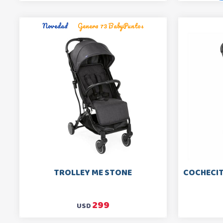
Novedad
Genera 73 BabyPuntos
TROLLEY ME STONE
COCHECIT
299
USD