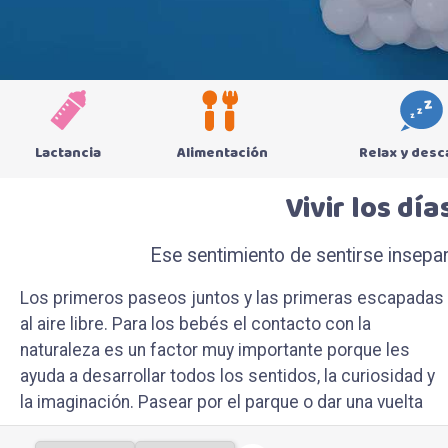
Lactancia
Alimentación
Relax y des
Vivir los dí
Ese sentimiento de sentirse insepar
Los primeros paseos juntos y las primeras escapadas
por el centro, no importa la temporada, lo que cuenta
vista: el suyo. Descubre todos los productos de paseo
al aire libre. Para los bebés el contacto con la
es estar bien equipado y organizado. Pequeños
de Chicco: ergonómicos, cómodos y llenos de
naturaleza es un factor muy importante porque les
imprevistos incluidos. Todos los lugares habituales
ayuda a desarrollar todos los sentidos, la curiosidad y
para ti tendrán diferentes colores y olores para tu
la imaginación. Pasear por el parque o dar una vuelta
bebé, porque los descubrirás desde un nuevo punto de