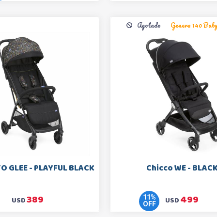
Agotado
Genera 140 Bab
O GLEE - PLAYFUL BLACK
Chicco WE - BLAC
389
499
11
%
USD
USD
OFF