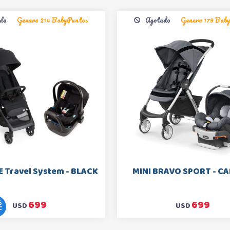
do
Genera 214 BabyPuntos
Agotado
Genera 179 Bab
E Travel System - BLACK
MINI BRAVO SPORT - C
699
699
%
USD
USD
F