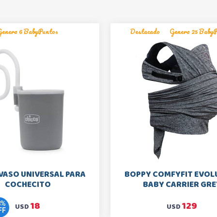
Genera 6 BabyPuntos
Destacado
Genera 25 Baby
VASO UNIVERSAL PARA
BOPPY COMFYFIT EVOL
COCHECITO
BABY CARRIER GRE
18
129
8
%
USD
USD
FF